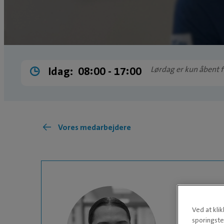
Idag:
08:00 ­- 17:00
Lørdag er kun åbent f
Vores medarbejdere
Ved at kli
sporingste
DYRLÆGESTUDE