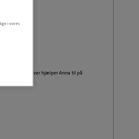
.
ige i vores
getøj mm. Derudover hjælper Anna til på