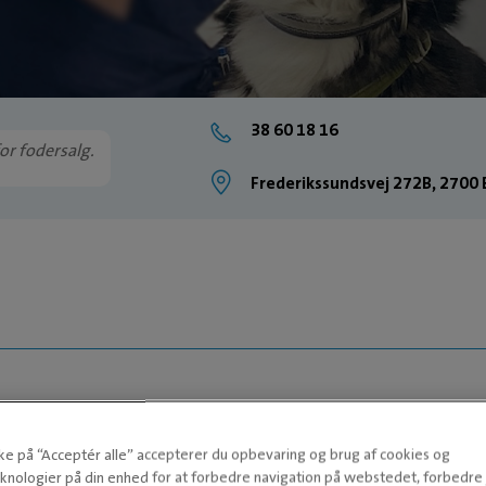
38 60 18 16
or fodersalg.
Frederikssundsvej 272B, 2700
kke på “Acceptér alle” accepterer du opbevaring og brug af cookies og
knologier på din enhed for at forbedre navigation på webstedet, forbedr
RENDE