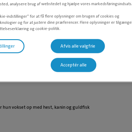
ted, analysere brug af webstedet og hjælpe vores markedsføringsindsats
ie-indstillinger” for at få flere oplysninger om brugen af cookies og
knologier og for at justere dine præferencer. Flere oplysninger er tilgængel
telseserklæring og cookie-politik.
tillinger
Afvis alle valgfrie
ik som dyrlægestuderende.
Acceptér alle
r hun gerne hjælper til med at vejlede om foder, kosttilskud, le
dersøgelse af patienter.
er hun vokset op med hest, kanin og guldfisk