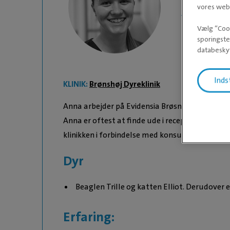
vores webs
Anna J
Vælg “Cook
sporingste
databeskyt
Inds
KLINIK:
Brønshøj Dyreklinik
Anna arbejder på Evidensia Brøsnhøj Dyreklin
Anna er oftest at finde ude i receptionen, hvo
klinikken i forbindelse med konsultation og un
Dyr
Beaglen Trille og katten Elliot. Derudover 
Erfaring: