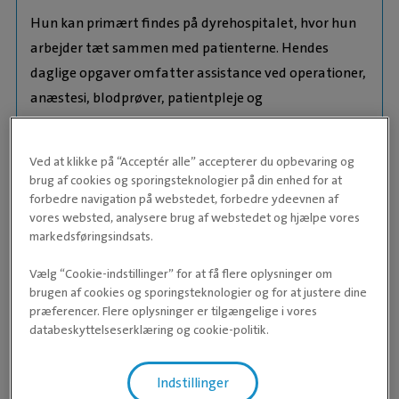
Hun kan primært findes på dyrehospitalet, hvor hun
arbejder tæt sammen med patienterne. Hendes
daglige opgaver omfatter assistance ved operationer,
anæstesi, blodprøver, patientpleje og
medicinhåndtering.
Dyr:
Ved at klikke på “Acceptér alle” accepterer du opbevaring og
Susanne har en lille herreløs kat ved navn Cæsar.
brug af cookies og sporingsteknologier på din enhed for at
forbedre navigation på webstedet, forbedre ydeevnen af
Erfaring:
Før Susanne kom til Trekantens Dyrehospital,
vores websted, analysere brug af webstedet og hjælpe vores
markedsføringsindsats.
arbejdede hun på Skanderborg Dyrehospital. Hun har
mange års erfaring inden for operationsassistance,
Vælg “Cookie-indstillinger” for at få flere oplysninger om
anæstesi, laboratoriearbejde og pleje af indlagte
brugen af cookies og sporingsteknologier og for at justere dine
præferencer. Flere oplysninger er tilgængelige i vores
patienter.
databeskyttelseserklæring og cookie-politik.
Faglige interesser:
Anæstesi, patientpleje, akut arbejde og
Indstillinger
laboratorieopgaver.