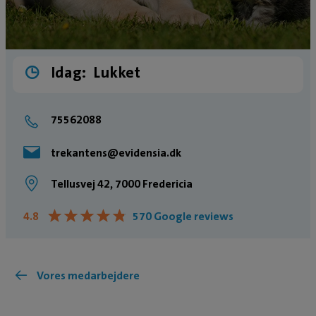
Idag:
Lukket
75562088
trekantens@evidensia.dk
Tellusvej 42, 7000 Fredericia
★
★
★
★
★
★
★
★
★
★
4.8
570 Google reviews
Vores medarbejdere