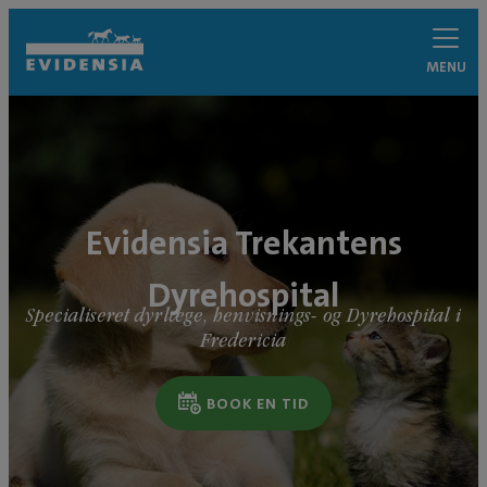
MENU
Evidensia Trekantens
Dyrehospital
Specialiseret dyrlæge, henvisnings- og Dyrehospital i
Fredericia
BOOK EN TID